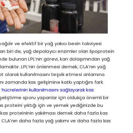
 yağdır ve efektif bir yağ yakıcı besin takviyesi
dan biri de, yağ depolayıcı enzimler olan lipoprotein
rinde bulunan LPL’nin görevi, kan dolaşımından yağ
olamaktır. LPL’nin önlenmesi demek, CLA’nın yağ
t olarak kullanılmasını teşvik etmesi anlamına
ynı zamanda kas gelişimine katkı yaptığını fark
 hücrelerinin kullanılmasını sağlayarak kas
eliştirme sporu yapanlar için oldukça önemli bir
as proteini yıktığı için ve yemek yediğinizde bu
z kas proteininin yakılması demek daha fazla kas
a CLA’nın daha fazla yağ yakımı ve daha fazla kas