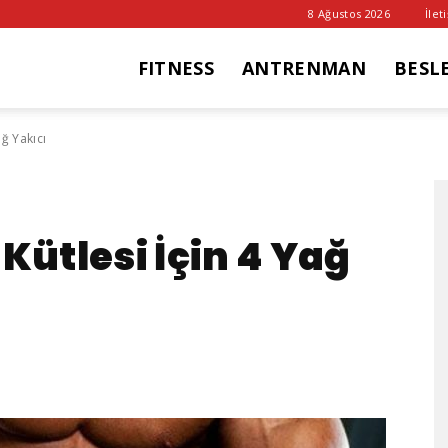
8 Ağustos 2026
İlet
FITNESS
ANTRENMAN
BESL
it
ağ Yakıcı
ub
Kütlesi İçin 4 Yağ