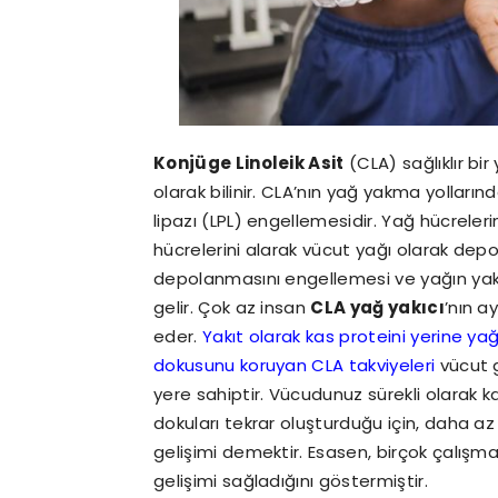
Konjüge Linoleik Asit
(CLA) sağlıklır bir
olarak bilinir. CLA’nın yağ yakma yolların
lipazı (LPL) engellemesidir. Yağ hücrele
hücrelerini alarak vücut yağı olarak dep
depolanmasını engellemesi ve yağın yakı
gelir. Çok az insan
CLA yağ yakıcı
’nın a
eder.
Yakıt olarak kas proteini yerine yağ
dokusunu koruyan CLA takviyeleri
vücut g
yere sahiptir. Vücudunuz sürekli olarak k
dokuları tekrar oluşturduğu için, daha a
gelişimi demektir. Esasen, birçok çalışm
gelişimi sağladığını göstermiştir.