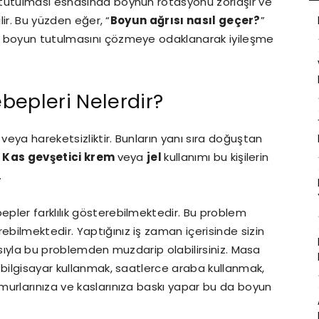
 tutulması esnasında boynun rotasyonu zorlaşır ve
lir. Bu yüzden eğer, “
Boyun ağrısı nasıl geçer?
”
z boyun tutulmasını çözmeye odaklanarak iyileşme
bepleri Nelerdir?
eya hareketsizliktir. Bunların yanı sıra doğuştan
.
Kas gevşetici krem
veya
jel
kullanımı bu kişilerin
.
pler farklılık gösterebilmektedir. Bu problem
ilmektedir. Yaptığınız iş zaman içerisinde sizin
ısıyla bu problemden muzdarip olabilirsiniz. Masa
 bilgisayar kullanmak, saatlerce araba kullanmak,
murlarınıza ve kaslarınıza baskı yapar bu da boyun