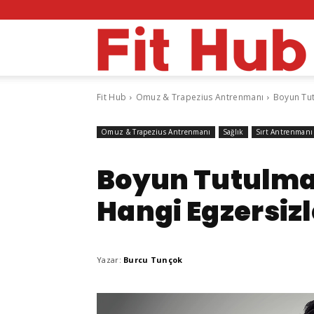
F
Fit Hub
Omuz & Trapezius Antrenmanı
Boyun Tut
H
Omuz & Trapezius Antrenmanı
Sağlık
Sırt Antrenmanı
Boyun Tutulma
Hangi Egzersizle
Yazar:
Burcu Tunçok