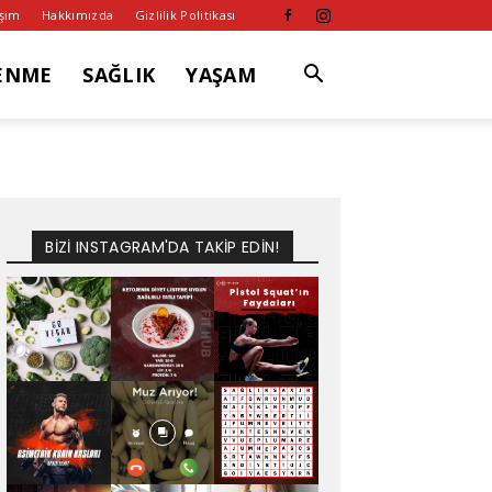
işim
Hakkımızda
Gizlilik Politikası
ENME
SAĞLIK
YAŞAM
BİZİ INSTAGRAM'DA TAKİP EDİN!