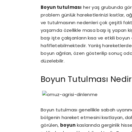
Boyun tutulması
her yaş grubunda görüle
problem günlük hareketlerinizi kısıtlar, a
ve tutulmasının nedenleri çok çeşitli fak
yaşamda özellikle masa başı iş yapan kiş
başı işte çalışanların kısa ve etkili boyu
hafifletebilmektedir. Yanlış hareketlerd
boyun ağrıları, özen gösterilip sonuç od
düzelebilir.
Boyun Tutulması Nedir
Boyun tutulması genellikle sabah uyanınca
bölgenin hareket etmesini kısıtlayan, da
görülen,
boyun
kaslarında gerginlik hiss