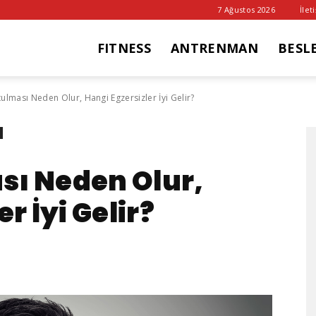
7 Ağustos 2026
İlet
FITNESS
ANTRENMAN
BESL
it
ulması Neden Olur, Hangi Egzersizler İyi Gelir?
ub
sı Neden Olur,
r İyi Gelir?